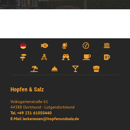
Hopfen & Salz
Volksgartenstraße 61
44388
Dortmund
- 
Lütgendortmund
Tel.
+49 231 61050440
E-Mail
leckeressen@hopfenundsalz.de