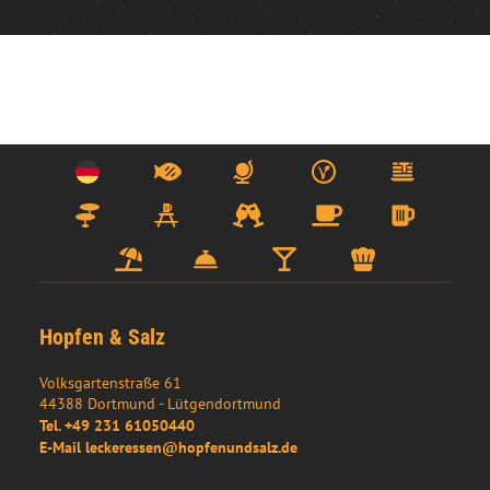
Hopfen & Salz
Volksgartenstraße 61
44388
Dortmund
- 
Lütgendortmund
Tel.
+49 231 61050440
E-Mail
leckeressen@hopfenundsalz.de