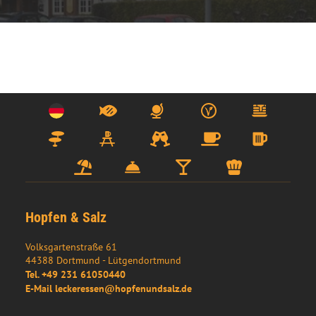
Hopfen & Salz
Volksgartenstraße 61
44388
Dortmund
- 
Lütgendortmund
Tel.
+49 231 61050440
E-Mail
leckeressen@hopfenundsalz.de